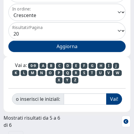
In ordine:
Risultati/Pagina
Vai a:
0-9
A
B
C
D
E
F
G
H
I
J
K
L
M
N
O
P
Q
R
S
T
U
V
W
X
Y
Z
o inserisci le iniziali:
Mostrati risultati da 5 a 6
di 6