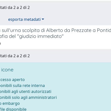
tati da 2 a 2 di 2
esporta metadati
sull'urna scolpita di Alberto da Prezzate a Pontid
afia del "giudizio immediato"
a
tati da 2 a 2 di 2
 icone
accesso aperto
ponibili sulla rete interna
onibili agli utenti autorizzati
onibili solo agli amministratori
to embargo
ile disponibile