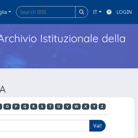
glia
IT
LOGIN
Archivio Istituzionale della
NA
O
P
Q
R
S
T
U
V
W
X
Y
Z