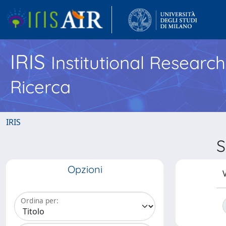
IRIS
Institutional Researc
Ricerca
IRIS
S
Opzioni
V
Ordina per: