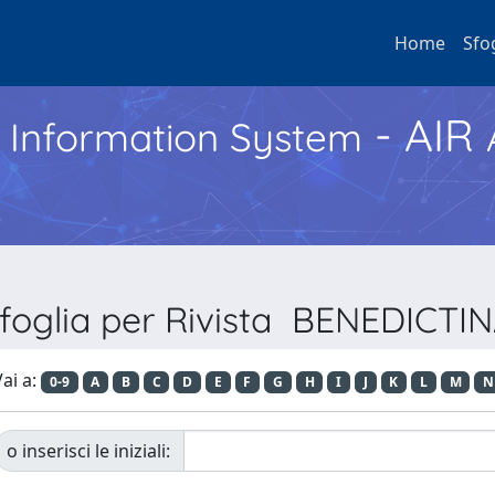
Home
Sfo
- AIR
h Information System
foglia per Rivista BENEDICTI
ai a:
0-9
A
B
C
D
E
F
G
H
I
J
K
L
M
N
o inserisci le iniziali: