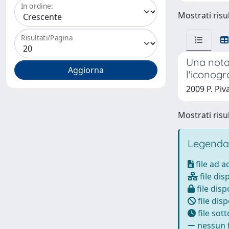
In ordine:
Mostrati risul
Risultati/Pagina
Una nota 
l'iconogr
2009 P. Piv
Mostrati risul
Legenda
file ad 
file dis
file disp
file disp
file sot
nessun f