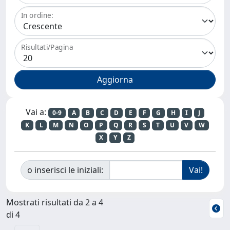
In ordine:
Risultati/Pagina
Vai a:
0-9
A
B
C
D
E
F
G
H
I
J
K
L
M
N
O
P
Q
R
S
T
U
V
W
X
Y
Z
o inserisci le iniziali:
Mostrati risultati da 2 a 4
di 4