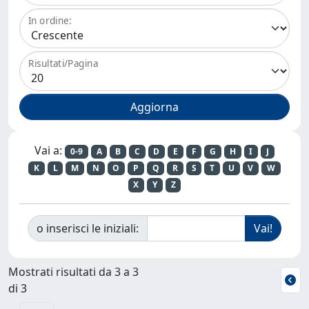
In ordine:
Risultati/Pagina
Vai a:
0-9
A
B
C
D
E
F
G
H
I
J
K
L
M
N
O
P
Q
R
S
T
U
V
W
X
Y
Z
o inserisci le iniziali:
Mostrati risultati da 3 a 3
di 3