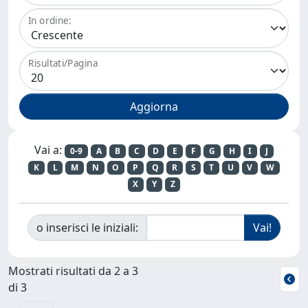
In ordine:
Risultati/Pagina
Vai a:
0-9
A
B
C
D
E
F
G
H
I
J
K
L
M
N
O
P
Q
R
S
T
U
V
W
X
Y
Z
o inserisci le iniziali:
Mostrati risultati da 2 a 3
di 3