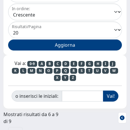
In ordine:
Risultati/Pagina
Vai a:
0-9
A
B
C
D
E
F
G
H
I
J
K
L
M
N
O
P
Q
R
S
T
U
V
W
X
Y
Z
o inserisci le iniziali:
Mostrati risultati da 6 a 9
di 9