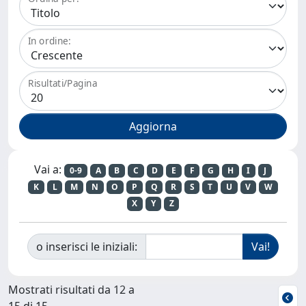
In ordine:
Risultati/Pagina
Vai a:
0-9
A
B
C
D
E
F
G
H
I
J
K
L
M
N
O
P
Q
R
S
T
U
V
W
X
Y
Z
o inserisci le iniziali:
Mostrati risultati da 12 a
15 di 15