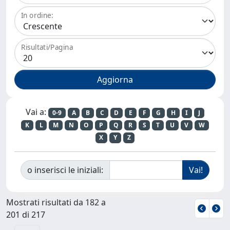
In ordine:
Risultati/Pagina
Vai a:
0-9
A
B
C
D
E
F
G
H
I
J
K
L
M
N
O
P
Q
R
S
T
U
V
W
X
Y
Z
o inserisci le iniziali:
Mostrati risultati da 182 a
201 di 217