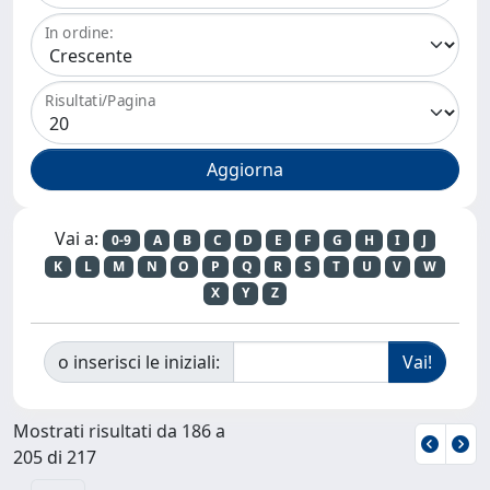
In ordine:
Risultati/Pagina
Vai a:
0-9
A
B
C
D
E
F
G
H
I
J
K
L
M
N
O
P
Q
R
S
T
U
V
W
X
Y
Z
o inserisci le iniziali:
Mostrati risultati da 186 a
205 di 217