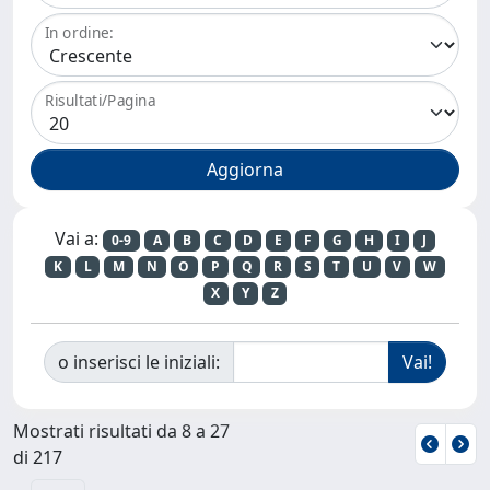
In ordine:
Risultati/Pagina
Vai a:
0-9
A
B
C
D
E
F
G
H
I
J
K
L
M
N
O
P
Q
R
S
T
U
V
W
X
Y
Z
o inserisci le iniziali:
Mostrati risultati da 8 a 27
di 217