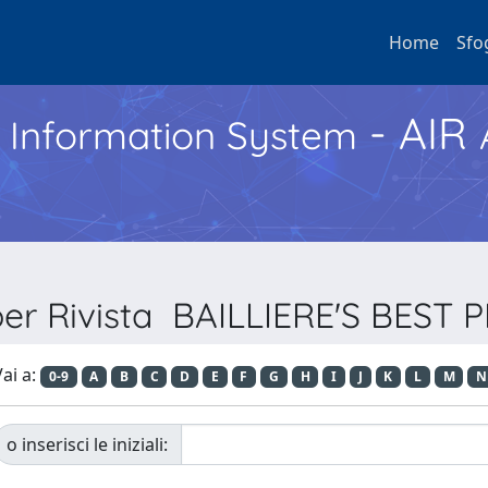
Home
Sfo
- AIR
h Information System
per Rivista BAILLIERE'S BEST
ai a:
0-9
A
B
C
D
E
F
G
H
I
J
K
L
M
N
o inserisci le iniziali: