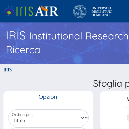
IRIS
Institutional Researc
Ricerca
IRIS
Sfoglia 
Opzioni
V
Ordina per: