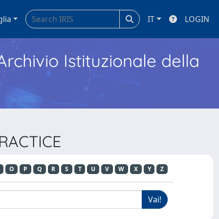
glia
IT
LOGIN
Archivio Istituzionale della
 PRACTICE
O
P
Q
R
S
T
U
V
W
X
Y
Z