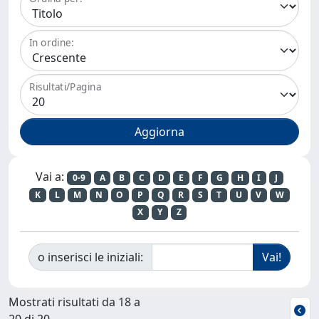
In ordine:
Risultati/Pagina
Vai a:
0-9
A
B
C
D
E
F
G
H
I
J
K
L
M
N
O
P
Q
R
S
T
U
V
W
X
Y
Z
o inserisci le iniziali:
Mostrati risultati da 18 a
20 di 20