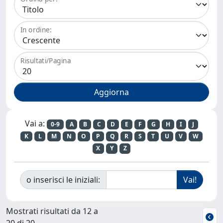
In ordine:
Risultati/Pagina
Vai a:
0-9
A
B
C
D
E
F
G
H
I
J
K
L
M
N
O
P
Q
R
S
T
U
V
W
X
Y
Z
o inserisci le iniziali:
Mostrati risultati da 12 a
20 di 20