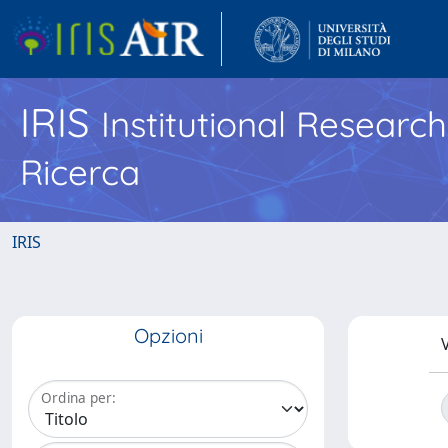
IRIS
Institutional Researc
Ricerca
IRIS
Opzioni
V
Ordina per: