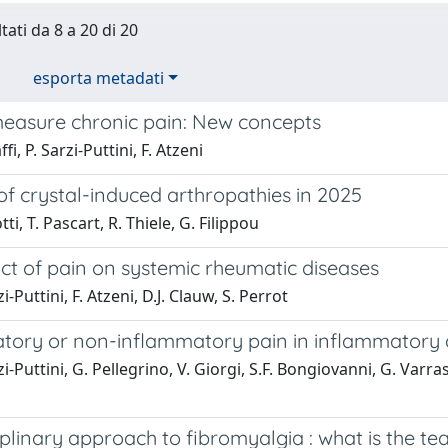
tati da 8 a 20 di 20
esporta metadati
easure chronic pain: New concepts
ffi, P. Sarzi-Puttini, F. Atzeni
f crystal-induced arthropathies in 2025
tti, T. Pascart, R. Thiele, G. Filippou
ct of pain on systemic rheumatic diseases
i-Puttini, F. Atzeni, D.J. Clauw, S. Perrot
ory or non-inflammatory pain in inflammatory art
i-Puttini, G. Pellegrino, V. Giorgi, S.F. Bongiovanni, G. Varrassi
iplinary approach to fibromyalgia : what is the te