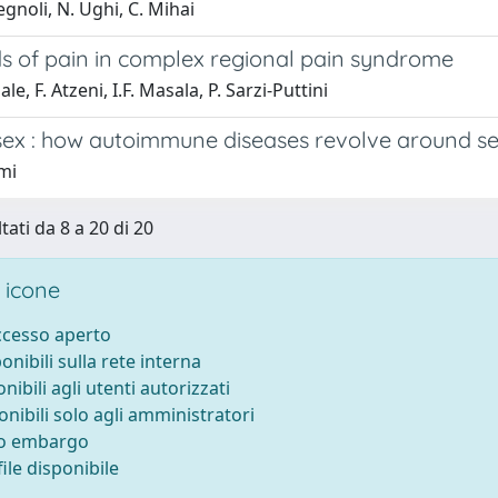
egnoli, N. Ughi, C. Mihai
s of pain in complex regional pain syndrome
le, F. Atzeni, I.F. Masala, P. Sarzi-Puttini
 sex : how autoimmune diseases revolve around 
mi
tati da 8 a 20 di 20
 icone
accesso aperto
ponibili sulla rete interna
onibili agli utenti autorizzati
onibili solo agli amministratori
to embargo
ile disponibile