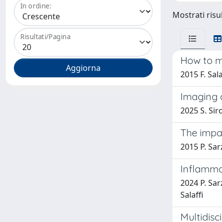
In ordine:
Mostrati risul
Risultati/Pagina
How to m
2015 F. Sala
Imaging o
2025 S. Siro
The impa
2015 P. Sarz
Inflammat
2024 P. Sarz
Salaffi
Multidisc