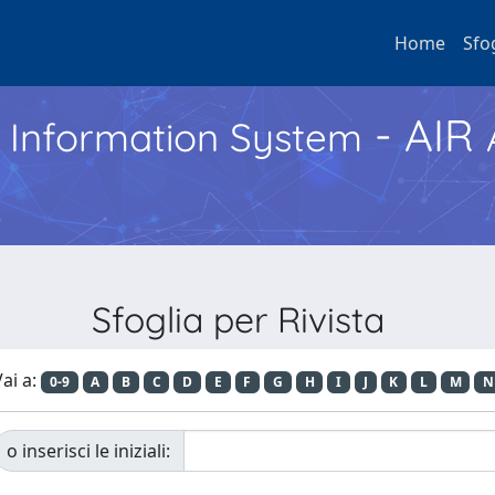
Home
Sfo
- AIR
h Information System
Sfoglia per Rivista
ai a:
0-9
A
B
C
D
E
F
G
H
I
J
K
L
M
N
o inserisci le iniziali: