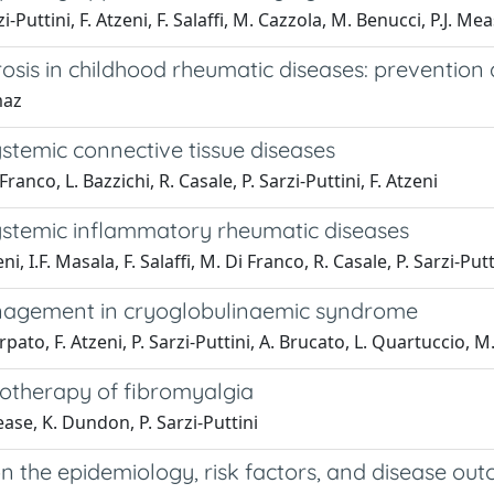
i-Puttini, F. Atzeni, F. Salaffi, M. Cazzola, M. Benucci, P.J. Me
osis in childhood rheumatic diseases: prevention
maz
ystemic connective tissue diseases
ranco, L. Bazzichi, R. Casale, P. Sarzi-Puttini, F. Atzeni
systemic inflammatory rheumatic diseases
ni, I.F. Masala, F. Salaffi, M. Di Franco, R. Casale, P. Sarzi-Putt
agement in cryoglobulinaemic syndrome
rpato, F. Atzeni, P. Sarzi-Puttini, A. Brucato, L. Quartuccio, 
therapy of fibromyalgia
ease, K. Dundon, P. Sarzi-Puttini
 the epidemiology, risk factors, and disease out