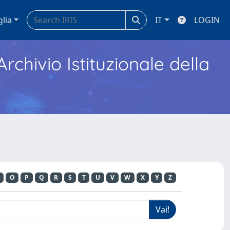
glia
IT
LOGIN
Archivio Istituzionale della
O
P
Q
R
S
T
U
V
W
X
Y
Z