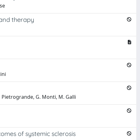
ase
 and therapy
ini
M. Pietrogrande, G. Monti, M. Galli
comes of systemic sclerosis