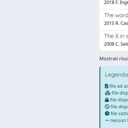
2018 F. Ing
The word
2015 R. Casa
The X in
2008 C. Sel
Mostrati risul
Legenda
file ad 
file dis
file disp
file disp
file sot
nessun f