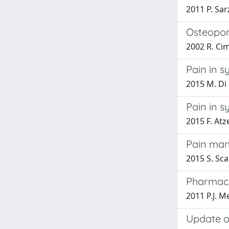
2011 P. Sarz
Osteopor
2002 R. Ci
Pain in s
2015 M. Di F
Pain in 
2015 F. Atze
Pain man
2015 S. Sca
Pharmaco
2011 P.J. M
Update on