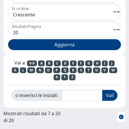
In ordine:
Risultati/Pagina
Vai a:
0-9
A
B
C
D
E
F
G
H
I
J
K
L
M
N
O
P
Q
R
S
T
U
V
W
X
Y
Z
o inserisci le iniziali:
Mostrati risultati da 7 a 20
di 20