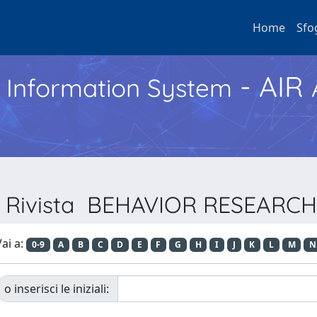
Home
Sfo
- AIR
h Information System
er Rivista BEHAVIOR RESEAR
ai a:
0-9
A
B
C
D
E
F
G
H
I
J
K
L
M
N
o inserisci le iniziali: