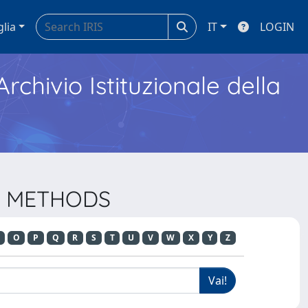
glia
IT
LOGIN
Archivio Istituzionale della
CH METHODS
O
P
Q
R
S
T
U
V
W
X
Y
Z