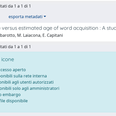
tati da 1 a 1 di 1
esporta metadati
 versus estimated age of word acquisition : A stud
barotto, M. Laiacona, E. Capitani
tati da 1 a 1 di 1
 icone
accesso aperto
ponibili sulla rete interna
onibili agli utenti autorizzati
onibili solo agli amministratori
to embargo
ile disponibile