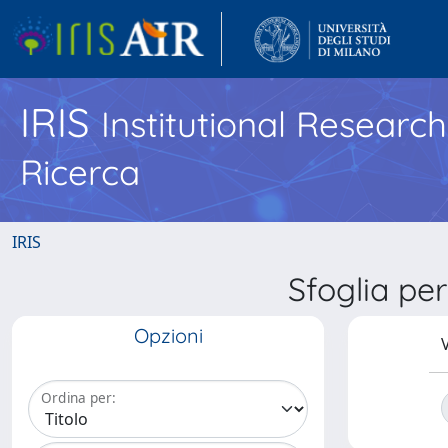
IRIS
Institutional Researc
Ricerca
IRIS
Sfoglia p
Opzioni
V
Ordina per: