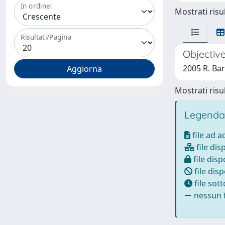
In ordine:
Mostrati risul
Risultati/Pagina
Objective
2005 R. Bar
Mostrati risul
Legenda
file ad 
file dis
file disp
file disp
file sot
nessun f