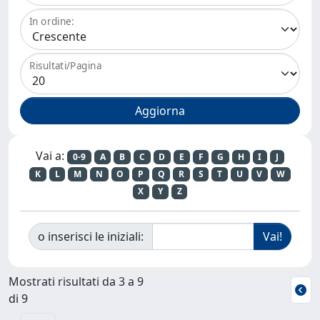
In ordine:
Risultati/Pagina
Vai a:
0-9
A
B
C
D
E
F
G
H
I
J
K
L
M
N
O
P
Q
R
S
T
U
V
W
X
Y
Z
o inserisci le iniziali:
Mostrati risultati da 3 a 9
di 9