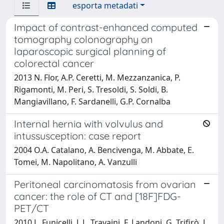
esporta metadati
Impact of contrast-enhanced computed
tomography colonography on
laparoscopic surgical planning of
colorectal cancer
2013 N. Flor, A.P. Ceretti, M. Mezzanzanica, P.
Rigamonti, M. Peri, S. Tresoldi, S. Soldi, B.
Mangiavillano, F. Sardanelli, G.P. Cornalba
Internal hernia with volvulus and
intussusception: case report
2004 O.A. Catalano, A. Bencivenga, M. Abbate, E.
Tomei, M. Napolitano, A. Vanzulli
Peritoneal carcinomatosis from ovarian
cancer: the role of CT and [18F]FDG-
PET/CT
2010 L. Funicelli, L.L. Travaini, F. Landoni, G. Trifirò, L.