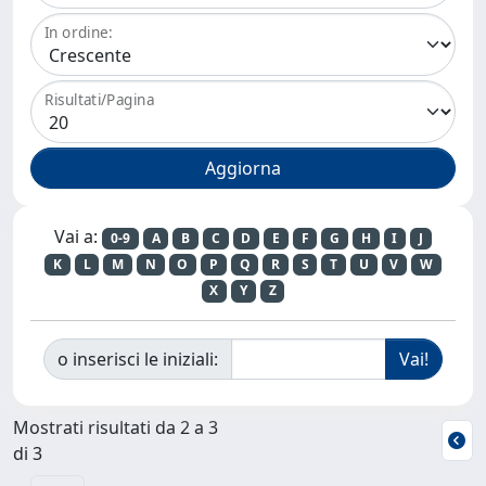
In ordine:
Risultati/Pagina
Vai a:
0-9
A
B
C
D
E
F
G
H
I
J
K
L
M
N
O
P
Q
R
S
T
U
V
W
X
Y
Z
o inserisci le iniziali:
Mostrati risultati da 2 a 3
di 3