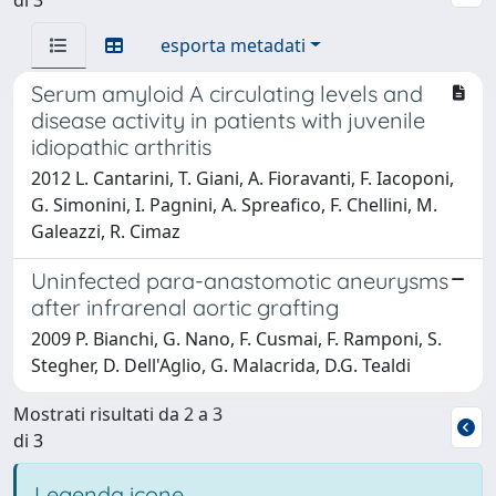
esporta metadati
Serum amyloid A circulating levels and
disease activity in patients with juvenile
idiopathic arthritis
2012 L. Cantarini, T. Giani, A. Fioravanti, F. Iacoponi,
G. Simonini, I. Pagnini, A. Spreafico, F. Chellini, M.
Galeazzi, R. Cimaz
Uninfected para-anastomotic aneurysms
after infrarenal aortic grafting
2009 P. Bianchi, G. Nano, F. Cusmai, F. Ramponi, S.
Stegher, D. Dell'Aglio, G. Malacrida, D.G. Tealdi
Mostrati risultati da 2 a 3
di 3
Legenda icone