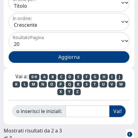
In ordine:
Risultati/Pagina
Vai a:
0-9
A
B
C
D
E
F
G
H
I
J
K
L
M
N
O
P
Q
R
S
T
U
V
W
X
Y
Z
o inserisci le iniziali:
Mostrati risultati da 2 a 3
di 3