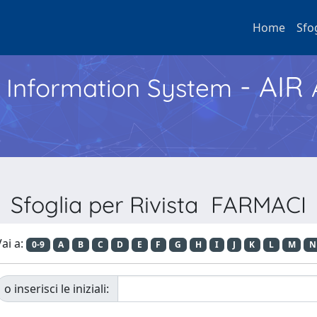
Home
Sfo
- AIR
h Information System
Sfoglia per Rivista FARMACI
ai a:
0-9
A
B
C
D
E
F
G
H
I
J
K
L
M
N
o inserisci le iniziali: