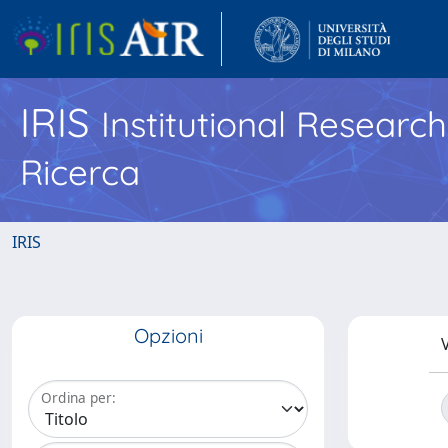
IRIS
Institutional Researc
Ricerca
IRIS
Opzioni
V
Ordina per: