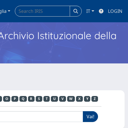
glia
IT
LOGIN
Archivio Istituzionale della
O
P
Q
R
S
T
U
V
W
X
Y
Z