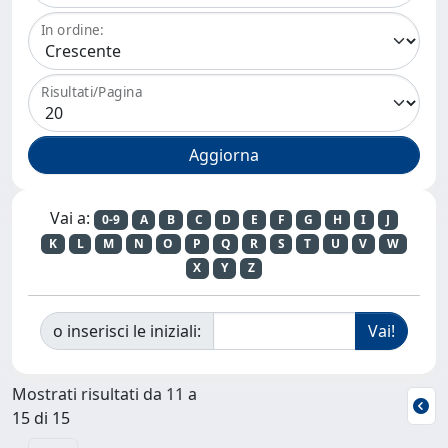
In ordine:
Risultati/Pagina
Vai a:
0-9
A
B
C
D
E
F
G
H
I
J
K
L
M
N
O
P
Q
R
S
T
U
V
W
X
Y
Z
o inserisci le iniziali:
Mostrati risultati da 11 a
15 di 15