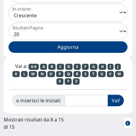
In ordine:
Risultati/Pagina
Vai a:
0-9
A
B
C
D
E
F
G
H
I
J
K
L
M
N
O
P
Q
R
S
T
U
V
W
X
Y
Z
o inserisci le iniziali:
Mostrati risultati da 8 a 15
di 15