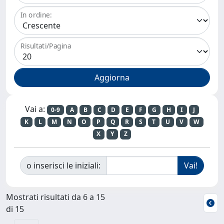
In ordine:
Risultati/Pagina
Vai a:
0-9
A
B
C
D
E
F
G
H
I
J
K
L
M
N
O
P
Q
R
S
T
U
V
W
X
Y
Z
o inserisci le iniziali:
Mostrati risultati da 6 a 15
di 15