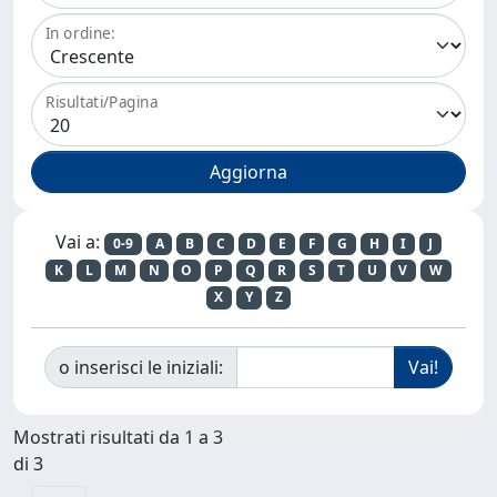
In ordine:
Risultati/Pagina
Vai a:
0-9
A
B
C
D
E
F
G
H
I
J
K
L
M
N
O
P
Q
R
S
T
U
V
W
X
Y
Z
o inserisci le iniziali:
Mostrati risultati da 1 a 3
di 3