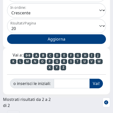
In ordine:
Risultati/Pagina
Vai a:
0-9
A
B
C
D
E
F
G
H
I
J
K
L
M
N
O
P
Q
R
S
T
U
V
W
X
Y
Z
o inserisci le iniziali:
Mostrati risultati da 2 a 2
di 2