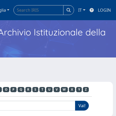
glia
IT
LOGIN
Archivio Istituzionale della
O
P
Q
R
S
T
U
V
W
X
Y
Z