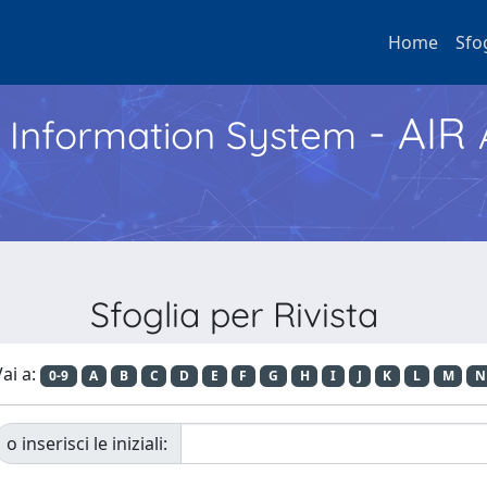
Home
Sfo
- AIR
h Information System
Sfoglia per Rivista
ai a:
0-9
A
B
C
D
E
F
G
H
I
J
K
L
M
N
o inserisci le iniziali: