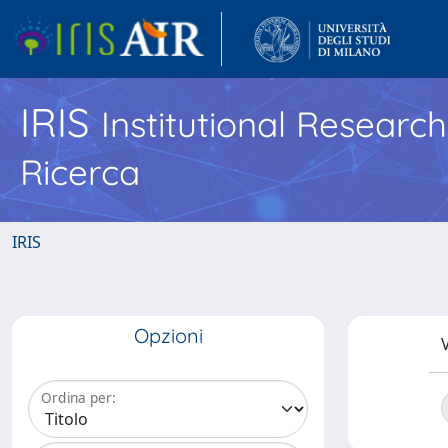
IRIS
Institutional Researc
Ricerca
IRIS
Opzioni
V
Ordina per: