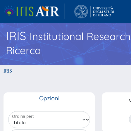
IRIS
Institutional Researc
Ricerca
IRIS
Opzioni
V
Ordina per: