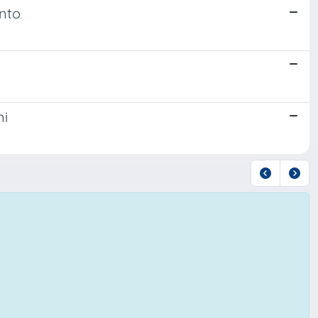
nto
ni