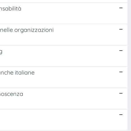
nsabilità
 nelle organizzazioni
g
nche italiane
onoscenza