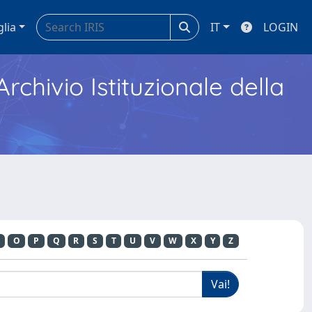
glia
IT
LOGIN
Archivio Istituzionale della
O
P
Q
R
S
T
U
V
W
X
Y
Z