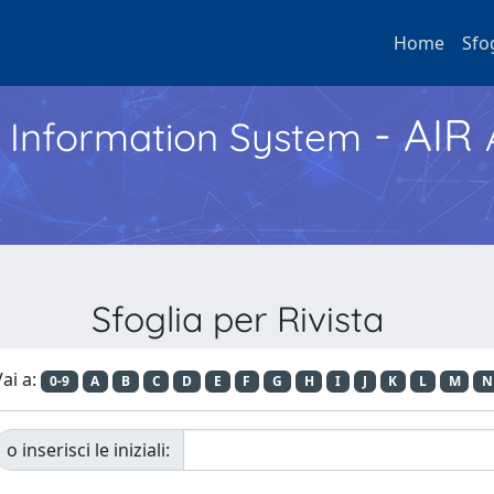
Home
Sfo
- AIR
h Information System
Sfoglia per Rivista
ai a:
0-9
A
B
C
D
E
F
G
H
I
J
K
L
M
N
o inserisci le iniziali: