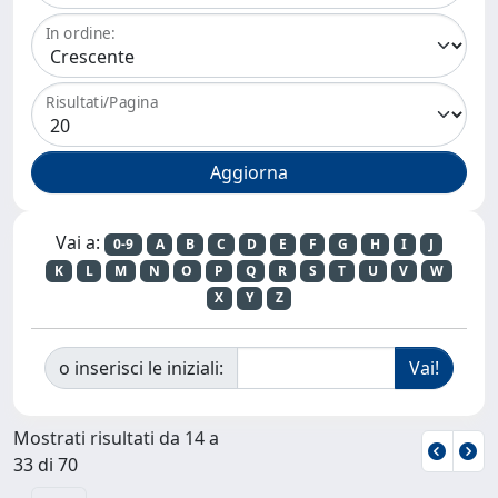
In ordine:
Risultati/Pagina
Vai a:
0-9
A
B
C
D
E
F
G
H
I
J
K
L
M
N
O
P
Q
R
S
T
U
V
W
X
Y
Z
o inserisci le iniziali:
Mostrati risultati da 14 a
33 di 70