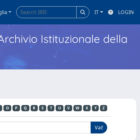
glia
IT
LOGIN
Archivio Istituzionale della
O
P
Q
R
S
T
U
V
W
X
Y
Z