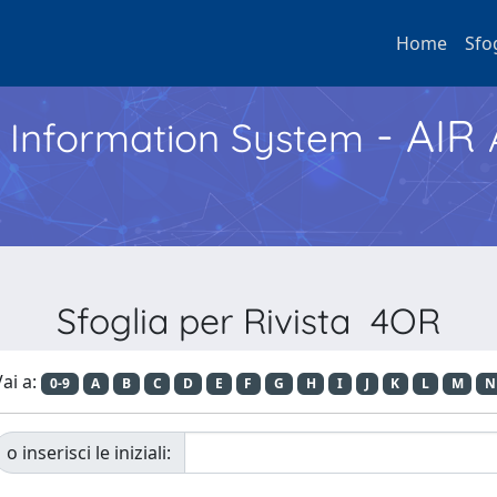
Home
Sfo
- AIR
h Information System
Sfoglia per Rivista 4OR
ai a:
0-9
A
B
C
D
E
F
G
H
I
J
K
L
M
N
o inserisci le iniziali: