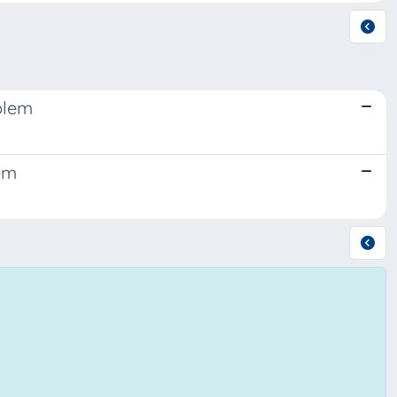
blem
em