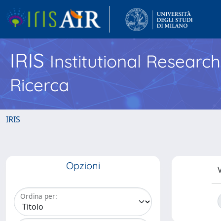
IRIS
Institutional Researc
Ricerca
IRIS
Opzioni
V
Ordina per: