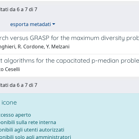
tati da 6 a 7 di 7
esporta metadati
rch versus GRASP for the maximum diversity pro
nghieri, R. Cordone, Y. Melzani
t algorithms for the capacitated p-median probl
o Ceselli
tati da 6 a 7 di 7
 icone
accesso aperto
ponibili sulla rete interna
onibili agli utenti autorizzati
onibili solo agli amministratori