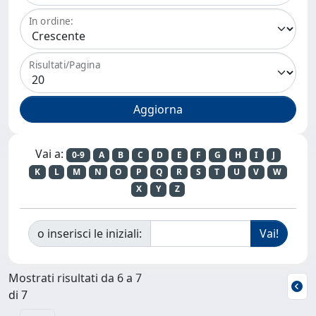
In ordine:
Risultati/Pagina
Vai a:
0-9
A
B
C
D
E
F
G
H
I
J
K
L
M
N
O
P
Q
R
S
T
U
V
W
X
Y
Z
o inserisci le iniziali:
Mostrati risultati da 6 a 7
di 7