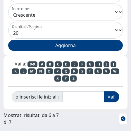
In ordine:
Risultati/Pagina
Vai a:
0-9
A
B
C
D
E
F
G
H
I
J
K
L
M
N
O
P
Q
R
S
T
U
V
W
X
Y
Z
o inserisci le iniziali:
Mostrati risultati da 6 a 7
di 7