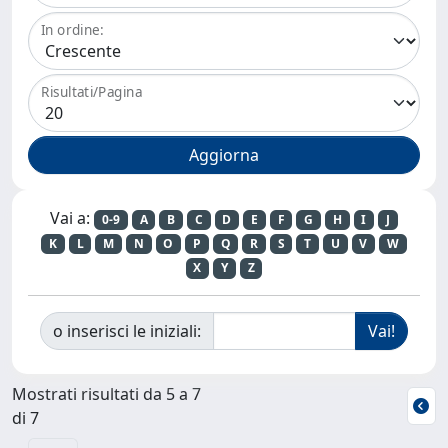
In ordine:
Risultati/Pagina
Vai a:
0-9
A
B
C
D
E
F
G
H
I
J
K
L
M
N
O
P
Q
R
S
T
U
V
W
X
Y
Z
o inserisci le iniziali:
Mostrati risultati da 5 a 7
di 7