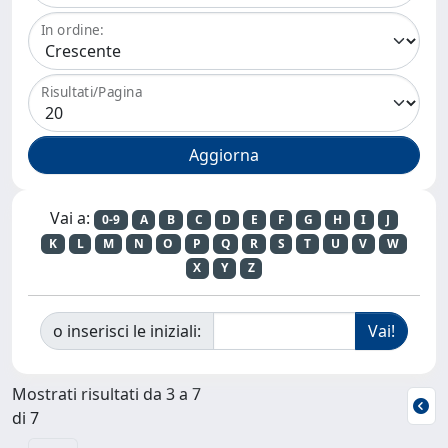
In ordine:
Risultati/Pagina
Vai a:
0-9
A
B
C
D
E
F
G
H
I
J
K
L
M
N
O
P
Q
R
S
T
U
V
W
X
Y
Z
o inserisci le iniziali:
Mostrati risultati da 3 a 7
di 7