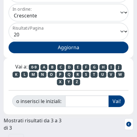
In ordine:
Risultati/Pagina
Vai a:
0-9
A
B
C
D
E
F
G
H
I
J
K
L
M
N
O
P
Q
R
S
T
U
V
W
X
Y
Z
o inserisci le iniziali:
Mostrati risultati da 3 a 3
di 3