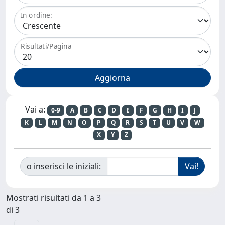
In ordine:
Risultati/Pagina
Vai a:
0-9
A
B
C
D
E
F
G
H
I
J
K
L
M
N
O
P
Q
R
S
T
U
V
W
X
Y
Z
o inserisci le iniziali:
Mostrati risultati da 1 a 3
di 3