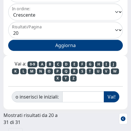
In ordine:
Risultati/Pagina
Vai a:
0-9
A
B
C
D
E
F
G
H
I
J
K
L
M
N
O
P
Q
R
S
T
U
V
W
X
Y
Z
o inserisci le iniziali:
Mostrati risultati da 20 a
31 di 31