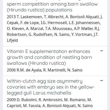
sperm competition among barn swallow
(Hirundo rustica) populations
2013 T. Laskemoen, T. Albrecht, A. Bonisoli Alquati, J.
Cepak, F. de Lope, I.G. Hermosell, L.E. Johannessen,
O. Kleven, A. Marzal, T.A. Mousseau, A.P. Møller, R.J.
Robertson, G. Rudolfsen, N. Saino, Y. Vortman, J.T.
Lifjeld
Vitamin E supplementation enhances
growth and condition of nestling barn
swallows (Hirundo rustica)
2006 R.M. de Ayala, R. Martinelli, N. Saino
Within-clutch egg size asymmetry
covaries with embryo sex in the yellow-
legged gull Larus michahellis
2009 D. Rubolini, R. Ambrosini, M. Romano, M.
Caprioli, M. Fasola, A. Bonisoli Alquati, N. Saino