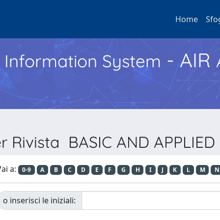
Home
Sfo
- AIR
h Information System
per Rivista BASIC AND APPLIE
ai a:
0-9
A
B
C
D
E
F
G
H
I
J
K
L
M
N
o inserisci le iniziali: