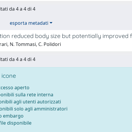
tati da 4 a 4 di 4
esporta metadati
tion reduced body size but potentially improved 
rari, N. Tommasi, C. Polidori
tati da 4 a 4 di 4
 icone
accesso aperto
ponibili sulla rete interna
onibili agli utenti autorizzati
onibili solo agli amministratori
to embargo
ile disponibile