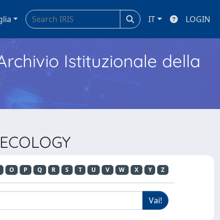
glia
IT
LOGIN
Archivio Istituzionale della
D ECOLOGY
O
P
Q
R
S
T
U
V
W
X
Y
Z