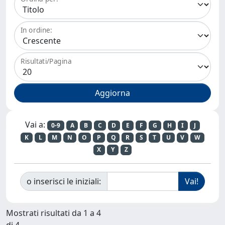
In ordine:
Risultati/Pagina
Vai a:
0-9
A
B
C
D
E
F
G
H
I
J
K
L
M
N
O
P
Q
R
S
T
U
V
W
X
Y
Z
o inserisci le iniziali:
Mostrati risultati da 1 a 4
di 4