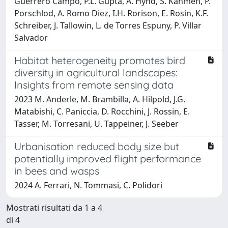
Guerrero Campo, P.L. Gupta, A. Hynd, S. Kahmen, P.
Porschlod, A. Romo Diez, I.H. Rorison, E. Rosin, K.F.
Schreiber, J. Tallowin, L. de Torres Espuny, P. Villar
Salvador
Habitat heterogeneity promotes bird
diversity in agricultural landscapes:
Insights from remote sensing data
2023 M. Anderle, M. Brambilla, A. Hilpold, J.G.
Matabishi, C. Paniccia, D. Rocchini, J. Rossin, E.
Tasser, M. Torresani, U. Tappeiner, J. Seeber
Urbanisation reduced body size but
potentially improved flight performance
in bees and wasps
2024 A. Ferrari, N. Tommasi, C. Polidori
Mostrati risultati da 1 a 4
di 4