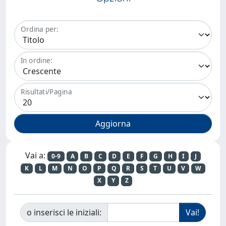
Ordina per:
In ordine:
Risultati/Pagina
Vai a:
0-9
A
B
C
D
E
F
G
H
I
J
K
L
M
N
O
P
Q
R
S
T
U
V
W
X
Y
Z
o inserisci le iniziali: