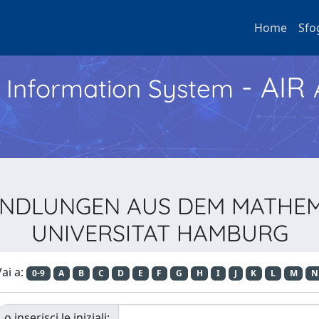
Home
Sfo
- AIR
h Information System
ABHANDLUNGEN AUS DEM MATHE
UNIVERSITAT HAMBURG
ai a:
0-9
A
B
C
D
E
F
G
H
I
J
K
L
M
N
o inserisci le iniziali: