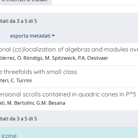
tati da 3 a 5 di 5
esporta metadati
orial (co)localization of algebras and modules o
utiérrez, O. Röndigs, M. Spitzweck, P.A. Oestvaer
e threefolds with small class
eri, C. Turrini
sional scrolls contained in quadric cones in P^5
ati, M. Bertolini, G.M. Besana
tati da 3 a 5 di 5
 icone