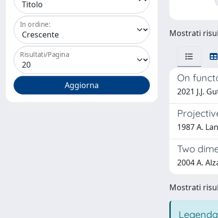
In ordine:
Mostrati risul
Risultati/Pagina
On funct
2021 J.J. G
Projectiv
1987 A. Lant
Two dimen
2004 A. Alz
Mostrati risul
Legenda