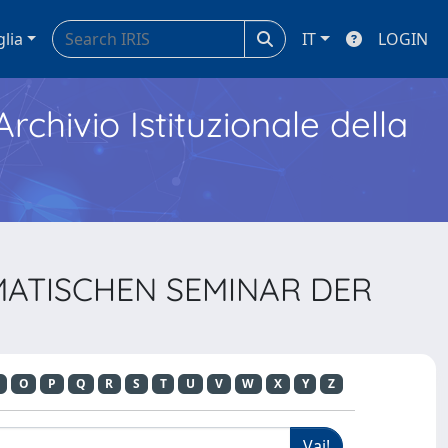
glia
IT
LOGIN
Archivio Istituzionale della
MATISCHEN SEMINAR DER
O
P
Q
R
S
T
U
V
W
X
Y
Z