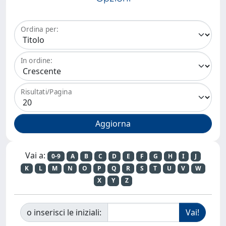
Ordina per:
In ordine:
Risultati/Pagina
Vai a:
0-9
A
B
C
D
E
F
G
H
I
J
K
L
M
N
O
P
Q
R
S
T
U
V
W
X
Y
Z
o inserisci le iniziali: