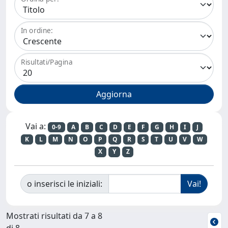
In ordine:
Risultati/Pagina
Vai a:
0-9
A
B
C
D
E
F
G
H
I
J
K
L
M
N
O
P
Q
R
S
T
U
V
W
X
Y
Z
o inserisci le iniziali:
Mostrati risultati da 7 a 8
di 8