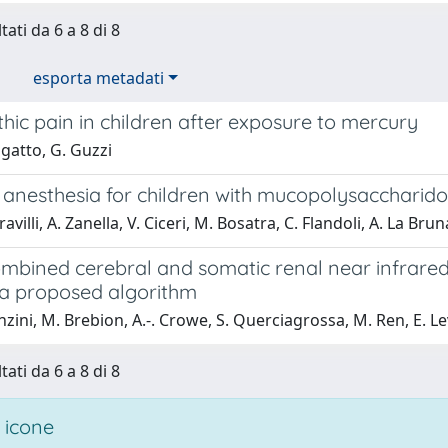
tati da 6 a 8 di 8
esporta metadati
ic pain in children after exposure to mercury
igatto, G. Guzzi
 anesthesia for children with mucopolysaccharidos
avilli, A. Zanella, V. Ciceri, M. Bosatra, C. Flandoli, A. La Bru
ombined cerebral and somatic renal near infrared
: a proposed algorithm
nzini, M. Brebion, A.-. Crowe, S. Querciagrossa, M. Ren, E. Le
tati da 6 a 8 di 8
 icone