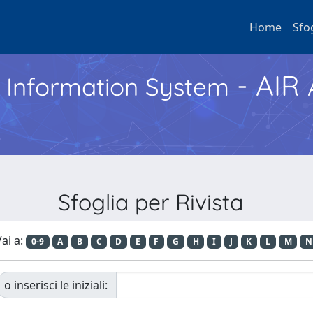
Home
Sfo
- AIR
h Information System
Sfoglia per Rivista
ai a:
0-9
A
B
C
D
E
F
G
H
I
J
K
L
M
N
o inserisci le iniziali: