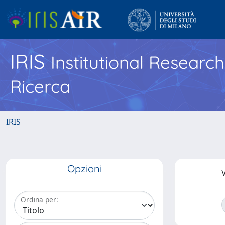
IRIS
Institutional Researc
Ricerca
IRIS
Opzioni
V
Ordina per: