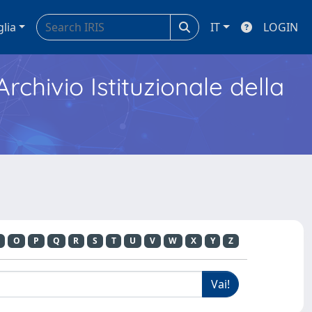
glia
IT
LOGIN
Archivio Istituzionale della
O
P
Q
R
S
T
U
V
W
X
Y
Z