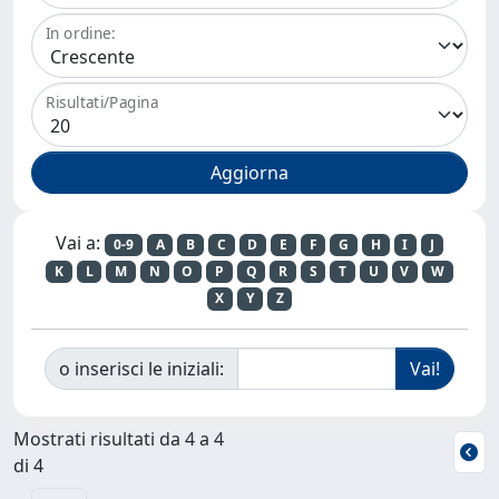
In ordine:
Risultati/Pagina
Vai a:
0-9
A
B
C
D
E
F
G
H
I
J
K
L
M
N
O
P
Q
R
S
T
U
V
W
X
Y
Z
o inserisci le iniziali:
Mostrati risultati da 4 a 4
di 4