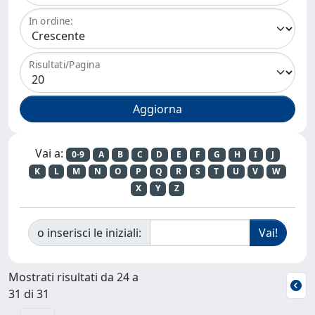
In ordine:
Risultati/Pagina
Vai a:
0-9
A
B
C
D
E
F
G
H
I
J
K
L
M
N
O
P
Q
R
S
T
U
V
W
X
Y
Z
o inserisci le iniziali:
Mostrati risultati da 24 a
31 di 31