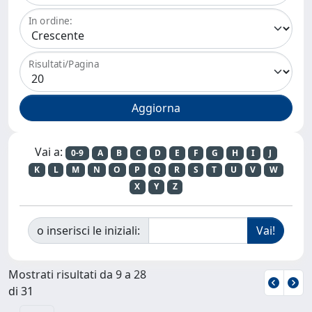
In ordine:
Risultati/Pagina
Vai a:
0-9
A
B
C
D
E
F
G
H
I
J
K
L
M
N
O
P
Q
R
S
T
U
V
W
X
Y
Z
o inserisci le iniziali:
Mostrati risultati da 9 a 28
di 31