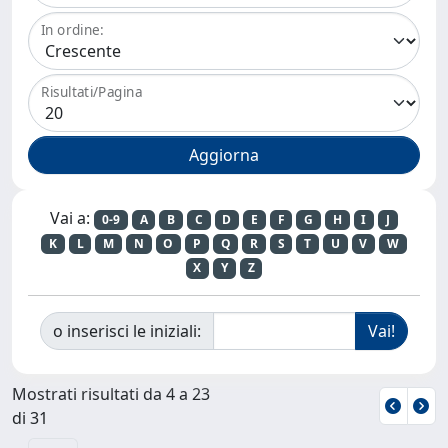
In ordine:
Risultati/Pagina
Vai a:
0-9
A
B
C
D
E
F
G
H
I
J
K
L
M
N
O
P
Q
R
S
T
U
V
W
X
Y
Z
o inserisci le iniziali:
Mostrati risultati da 4 a 23
di 31