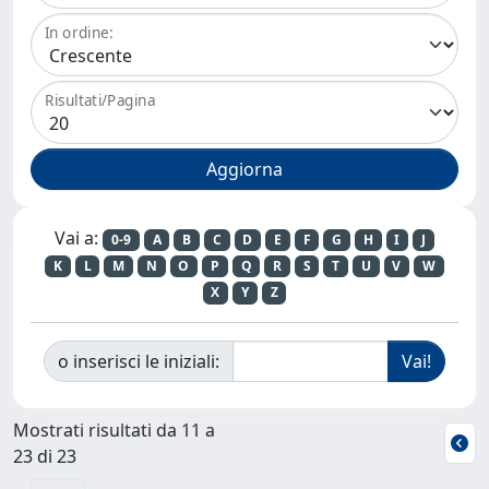
In ordine:
Risultati/Pagina
Vai a:
0-9
A
B
C
D
E
F
G
H
I
J
K
L
M
N
O
P
Q
R
S
T
U
V
W
X
Y
Z
o inserisci le iniziali:
Mostrati risultati da 11 a
23 di 23