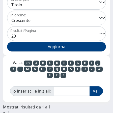
In ordine:
Risultati/Pagina
Vai a:
0-9
A
B
C
D
E
F
G
H
I
J
K
L
M
N
O
P
Q
R
S
T
U
V
W
X
Y
Z
o inserisci le iniziali:
Mostrati risultati da 1 a 1
di 1