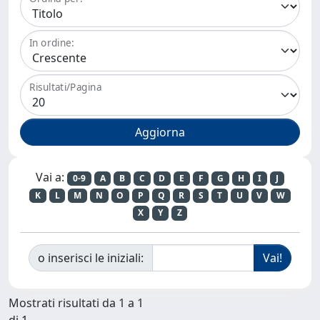
In ordine:
Risultati/Pagina
Vai a:
0-9
A
B
C
D
E
F
G
H
I
J
K
L
M
N
O
P
Q
R
S
T
U
V
W
X
Y
Z
o inserisci le iniziali:
Mostrati risultati da 1 a 1
di 1